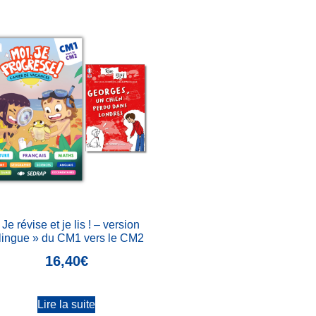
 Je révise et je lis ! – version
lingue » du CM1 vers le CM2
16,40
€
Lire la suite