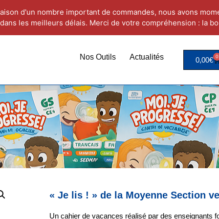
aison d'un nombre important de commandes, nous avons mome
dans les meilleurs délais. Merci de votre compréhension : la bo
Nos Outils
Actualités
0
0,00
€
« Je lis ! » de la Moyenne Section v
Un cahier de vacances réalisé par des enseignants fo