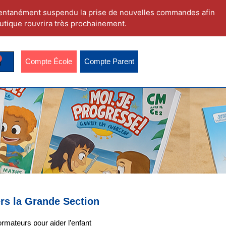
ntanément suspendu la prise de nouvelles commandes afin
utique rouvrira très prochainement.
Compte École
Compte Parent
ers la Grande Section
rmateurs pour aider l’enfant