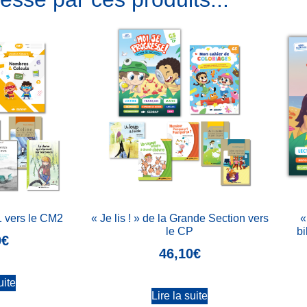
1 vers le CM2
« Je lis ! » de la Grande Section vers
«
le CP
bi
0
€
46,10
€
uite
Lire la suite