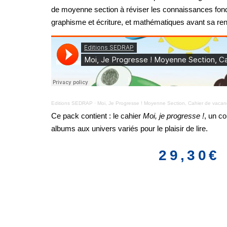
de moyenne section à réviser les connaissances fon
graphisme et écriture, et mathématiques avant sa ren
Editions SEDRAP
·
Moi, Je Progresse ! Moyenne Section, Cahier de vaca
Ce pack contient : le cahier
Moi, je progresse !
, un c
albums aux univers variés pour le plaisir de lire.
29,30
€