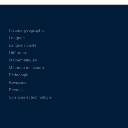
Histoire-géographie
Langage
Langue vivante
Littérature
Mathématiques
Méthode de lecture
Pédagogie
Révisions
Revues
Sciences et technologie