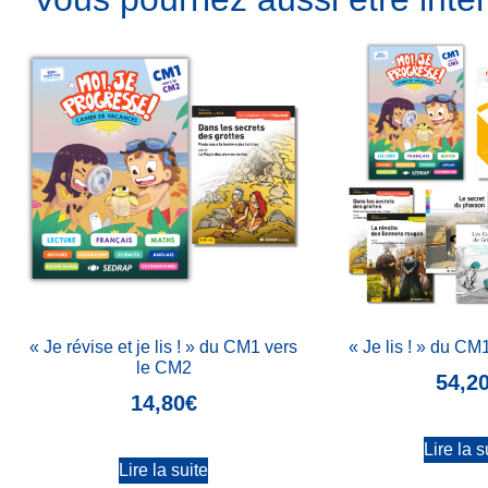
« Je révise et je lis ! » du CM1 vers
« Je lis ! » du CM
le CM2
54,2
14,80
€
Lire la s
Lire la suite