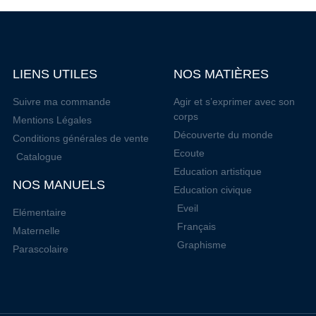
LIENS UTILES
NOS MATIÈRES
Suivre ma commande
Agir et s’exprimer avec son
corps
Mentions Légales
Découverte du monde
Conditions générales de vente
Ecoute
Catalogue
Education artistique
NOS MANUELS
Education civique
Eveil
Elémentaire
Français
Maternelle
Graphisme
Parascolaire