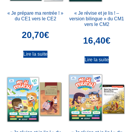
« Je prépare ma rentrée ! »
« Je révise et je lis ! –
du CE1 vers le CE2
version bilingue » du CM1
vers le CM2
20,70
€
16,40
€
Lire la suite
Lire la suite