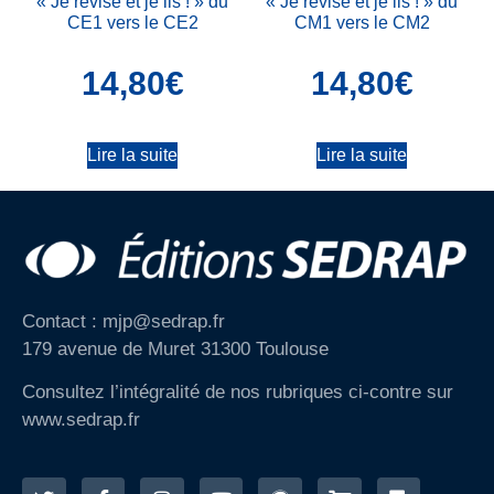
« Je révise et je lis ! » du
« Je révise et je lis ! » du
CE1 vers le CE2
CM1 vers le CM2
14,80
€
14,80
€
Lire la suite
Lire la suite
Contact : mjp@sedrap.fr
179 avenue de Muret 31300 Toulouse
Consultez l’intégralité de nos rubriques ci-contre sur
www.sedrap.fr