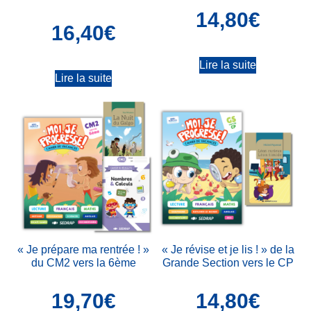
14,80
€
16,40
€
Lire la suite
Lire la suite
« Je prépare ma rentrée ! »
« Je révise et je lis ! » de la
du CM2 vers la 6ème
Grande Section vers le CP
19,70
€
14,80
€