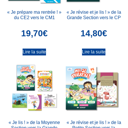
« Je prépare ma rentrée ! »
« Je révise et je lis ! » de la
du CE2 vers le CM1
Grande Section vers le CP
19,70
€
14,80
€
Lire la suite
Lire la suite
« Je lis ! » de la Moyenne
« Je révise et je lis ! » de la
Section vers la Grande
Petite Section vers la