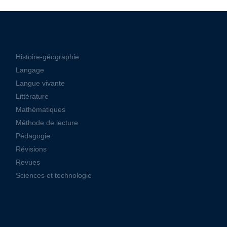
Histoire-géographie
Langage
Langue vivante
Littérature
Mathématiques
Méthode de lecture
Pédagogie
Révisions
Revues
Sciences et technologie