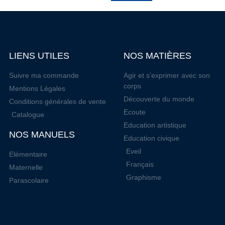
LIENS UTILES
NOS MATIÈRES
Suivre ma commande
Agir et s’exprimer avec son
corps
Mentions Légales
Découverte du monde
Conditions générales de vente
Ecoute
Catalogue
Education artistique
NOS MANUELS
Education civique
Eveil
Elémentaire
Français
Maternelle
Graphisme
Parascolaire