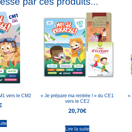
essé par ces produits...
CM1 vers le CM2
« Je prépare ma rentrée ! » du CE1
« 
vers le CE2
€
20,70
€
uite
Lire la suite