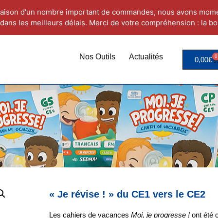
aison d'un nombre important de commandes, nous avons mome
dans les meilleurs délais. Merci de votre compréhension : la bo
Nos Outils
Actualités
0
0,00
€
« Je révise ! » du CE1 vers le CE2
Les cahiers de vacances
Moi, je progresse !
ont été 