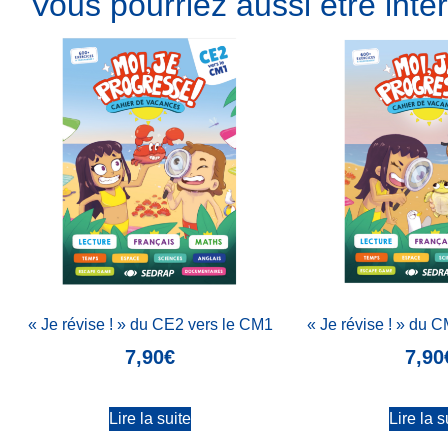
Vous pourriez aussi être intér
« Je révise ! » du CE2 vers le CM1
« Je révise ! » du 
7,90
€
7,90
Lire la suite
Lire la s