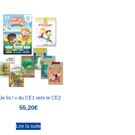
Je lis ! » du CE1 vers le CE2
55,20
€
Lire la suite