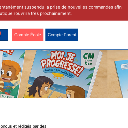
ntanément suspendu la prise de nouvelles commandes afin
utique rouvrira très prochainement.
Compte École
Compte Parent
conçus et rédigés par des