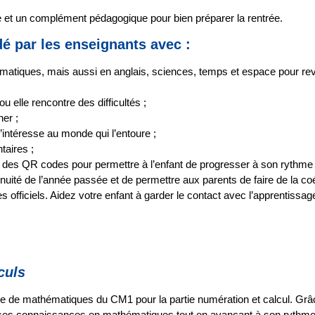
se et un complément pédagogique pour bien préparer la rentrée.
 par les enseignants avec :
atiques, mais aussi en anglais, sciences, temps et espace pour revo
ou elle rencontre des difficultés ;
er ;
s’intéresse au monde qui l’entoure ;
aires ;
 des QR codes pour permettre à l’enfant de progresser à son rythme
inuité de l’année passée
et de permettre aux parents de faire de la co
ficiels. Aidez votre enfant à garder le contact avec l’apprentissage s
culs
me de mathématiques du CM1 pour la partie numération et calcul. Grâ
 ses connaissances en mathématiques tout en avançant à son rythme