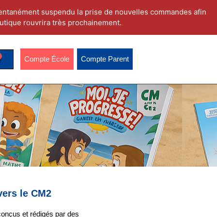
ntanément suspendu la prise de nouvelles commandes afin
utique rouvrira très prochainement.
Compte École
Compte Parent
vers le CM2
conçus et rédigés par des