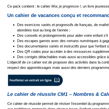
Ce pack contient : le cahier
Moi, je progresse !
, un livre jeunes
Un cahier de vacances conçu et recommandé
Des
exercices variés et progressifs
de français, de mathém
abordées tout au long de l’année ;
Des
conseils et prolongements
pour aider votre enfant s’il 
Des
escapes games
avec des romans numériques à gagn
Des
documentaires
variés et instructifs pour que l’enfant 
Des QR codes pour accéder à des ressources supplément
Des corrigés détachables mais aussi accessibles grâce à
L’objectif de ce cahier est de proposer des activités
dans la cont
respect des apprentissages mais aussi des derniers programmes of
Le cahier de réussite CM1 – Nombres & Cal
Ce cahier de réussite permet de réviser l’essentiel du program
aux problèmes proposés dans chaque leçon, l’enfant consolide