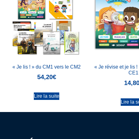
« Je lis ! » du CM1 vers le CM2
« Je révise et je lis 
CE1
54,20
€
14,8
Lire la suite
Lire la s