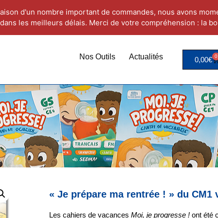
aison d'un nombre important de commandes, nous avons mome
dans les meilleurs délais. Merci de votre compréhension : la bo
Nos Outils
Actualités
0
0,00
€
« Je prépare ma rentrée ! » du CM1 
Les cahiers de vacances
Moi, je progresse !
ont été 