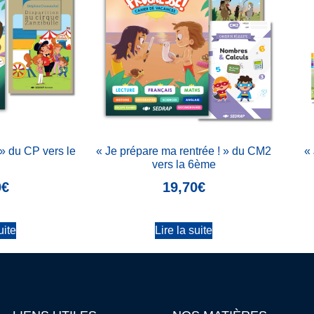
! » du CP vers le
« Je prépare ma rentrée ! » du CM2
« 
vers la 6ème
0
€
19,70
€
uite
Lire la suite