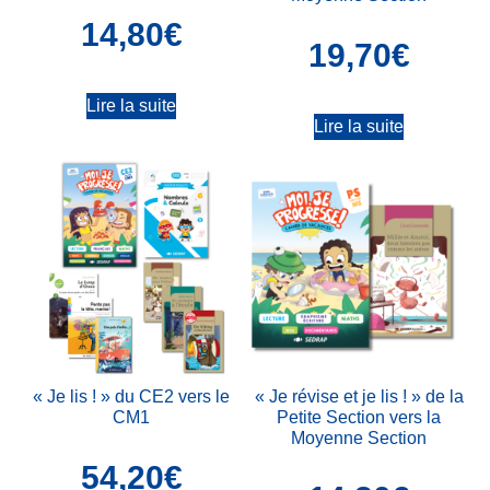
14,80
€
19,70
€
Lire la suite
Lire la suite
« Je lis ! » du CE2 vers le
« Je révise et je lis ! » de la
CM1
Petite Section vers la
Moyenne Section
54,20
€