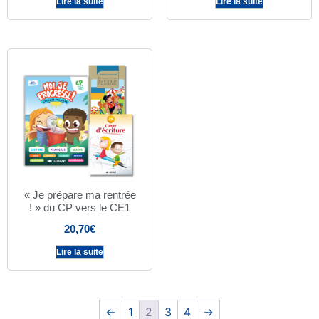
Lire la suite
Lire la suite
« Je prépare ma rentrée
! » du CP vers le CE1
20,70
€
Lire la suite
←
1
2
3
4
→